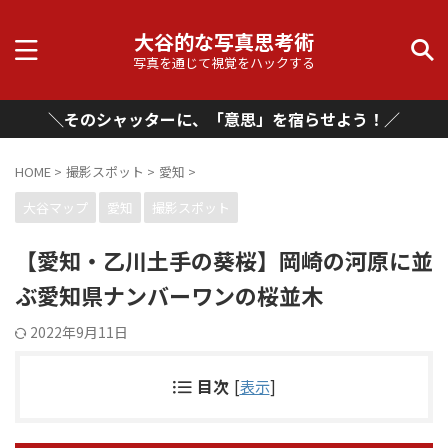
大谷的な写真思考術
写真を通じて視覚をハックする
＼そのシャッターに、「意思」を宿らせよう！／
HOME
>
撮影スポット
>
愛知
>
大谷マップ
愛知
撮影スポット
【愛知・乙川土手の葵桜】岡崎の河原に並
ぶ愛知県ナンバーワンの桜並木
2022年9月11日
目次
[
表示
]