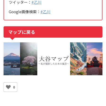
ツイッター：
#乙川
Google画像検索：
#乙川
マップに戻る
0