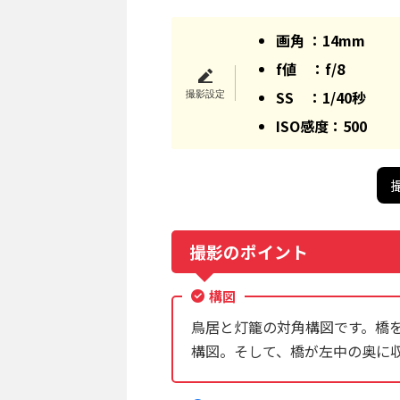
画角 ：14mm
f値 ：f/8
SS ：1/40秒
ISO感度：500
撮影のポイント
構図
鳥居と灯籠の対角構図です。橋
構図。そして、橋が左中の奥に