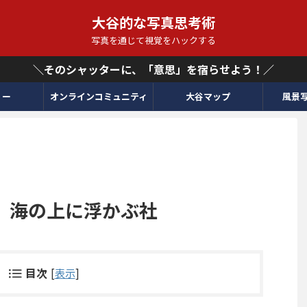
大谷的な写真思考術
写真を通じて視覚をハックする
＼そのシャッターに、「意思」を宿らせよう！／
リー
オンラインコミュニティ
大谷マップ
風景
】海の上に浮かぶ社
目次
[
表示
]