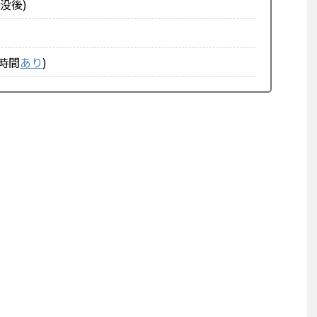
没後)
時間
あり
)