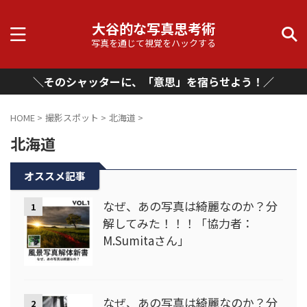
大谷的な写真思考術
写真を通じて視覚をハックする
＼そのシャッターに、「意思」を宿らせよう！／
HOME
>
撮影スポット
>
北海道
>
北海道
オススメ記事
なぜ、あの写真は綺麗なのか？分
1
解してみた！！！「協力者：
M.Sumitaさん」
なぜ、あの写真は綺麗なのか？分
2