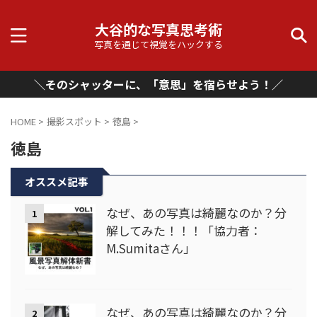
大谷的な写真思考術
写真を通じて視覚をハックする
＼そのシャッターに、「意思」を宿らせよう！／
HOME
>
撮影スポット
>
徳島
>
徳島
オススメ記事
なぜ、あの写真は綺麗なのか？分
1
解してみた！！！「協力者：
M.Sumitaさん」
なぜ、あの写真は綺麗なのか？分
2