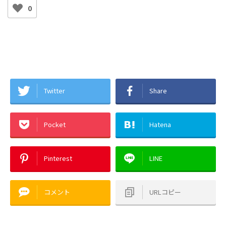
0
Twitter
Share
Pocket
Hatena
Pinterest
LINE
コメント
URLコピー