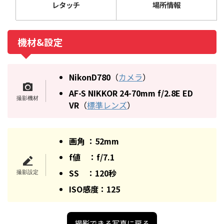
レタッチ
場所情報
機材&設定
NikonD780
（
カメラ
）
AF-S NIKKOR 24-70mm f/2.8E ED
VR
（
標準レンズ
）
画角 ：52mm
f値 ：f/7.1
SS ：120秒
ISO感度：125
撮影できる写真に戻る