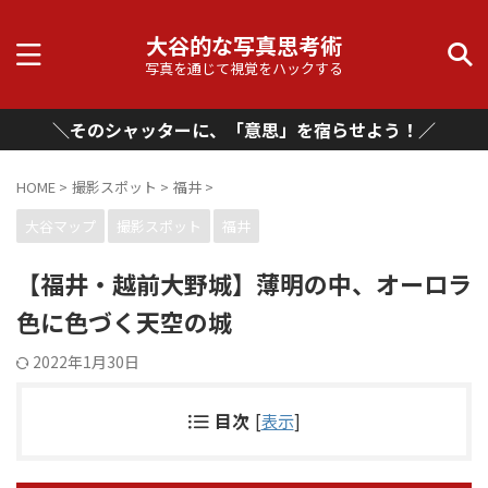
大谷的な写真思考術
写真を通じて視覚をハックする
＼そのシャッターに、「意思」を宿らせよう！／
HOME
>
撮影スポット
>
福井
>
大谷マップ
撮影スポット
福井
【福井・越前大野城】薄明の中、オーロラ
色に色づく天空の城
2022年1月30日
目次
[
表示
]